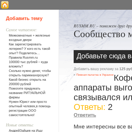
Добавить тему
RUSMM.RU – поможем друг друг
Самое читаемое:
Сообщество 
Межкомнатные + железные
входные двери
Как зарегистрировать
лотерею? У кого есть такой
опыт? Поделитесь…
Добавьте сюда в
Правила Rusmm.ru
100000 тыс рублей – куда
вложить?
Добавить вашу рекламу за
125 ру
Сколько нужно денег, чтобы
«
Пивная палатка в Украине
Коф
открыть парикмахерскую?
Какой бизнес открыть на
200000 рублей
аппараты выго
Помогите придумать
название РИТУАЛЬНОЙ
связывался ил
фирмы
Нужен Юрист или просто
Ответы:
2
опытный человек,в помощь
регистрации ООО
Ответить
самостоятельно!
Новые ответы:
Мне интересны все ва
АндрейЗайцев на
Ищу