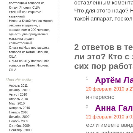
оставленным комента
поставщика товаров из
Китая, Японии, США
Что для этого надо? 
Евгений на
Открытие
кальянной
такой аппарат, тоскол
Нина на
Какой бизнес можно
открыть в деревне, с
населением в 200 человек,
где есть два продуктовых
магазина и один
хозяйственный.
2 ответов в 
Ольга на
Ищу поставщика
товаров из Китая, Японии,
ли это? Кто 
США
Ольга на
Ищу поставщика
сих пор работ
товаров из Китая, Японии,
США
Артём Л
1
Что где когда:
Апрель 2011
20 февраля 2010 в 2
Декабрь 2010
Август 2010
интересно
Апрель 2010
Март 2010
Анна Га
2
Февраль 2010
Январь 2010
21 февраля 2010 в 0
Декабрь 2009
Ноябрь 2009
если имеете ввид
Октябрь 2009
Сентябрь 2009
если кофемашины