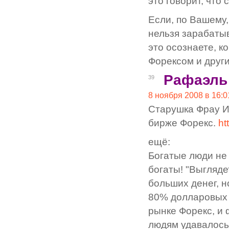
это говорит, что
Если, по Вашему,
нельзя зарабаты
это осознаете, к
Форексом и друг
Рафаэль
39
8 ноября 2008 в 16:0
Старушка Фрау И
бирже Форекс.
ht
ещё:
Богатые люди не 
богаты! "Выгляде
больших денег, н
80% долларовых 
рынке Форекс, и 
людям удавалось