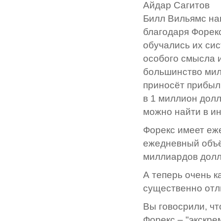
Айдар Сагитов
Билл Вильямс на
благодаря Форекс
обучались их сис
особого смысла и
большинство мил
приносёт прибыли
в 1 миллион дол
можно найти в ин
Форекс имеет еж
ежедневный объё
миллиардов долл
А теперь очень к
существенно отл
Вы говосрили, чт
Форекс – "экскре