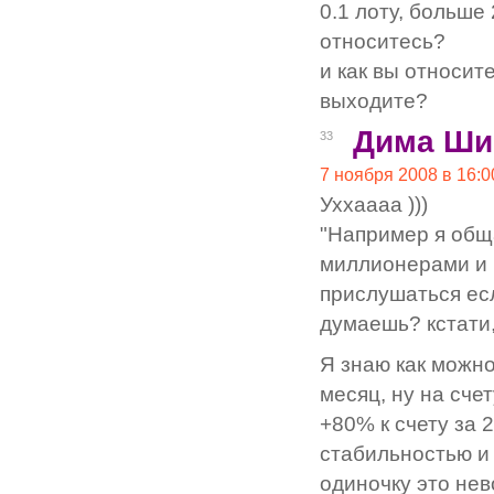
0.1 лоту, больше 
относитесь?
и как вы относит
выходите?
Дима Ши
33
7 ноября 2008 в 16:0
Уххаааа )))
"Например я обща
миллионерами и в
прислушаться есл
думаешь? кстати,
Я знаю как можно
месяц, ну на счет
+80% к счету за 
стабильностью и 
одиночку это не