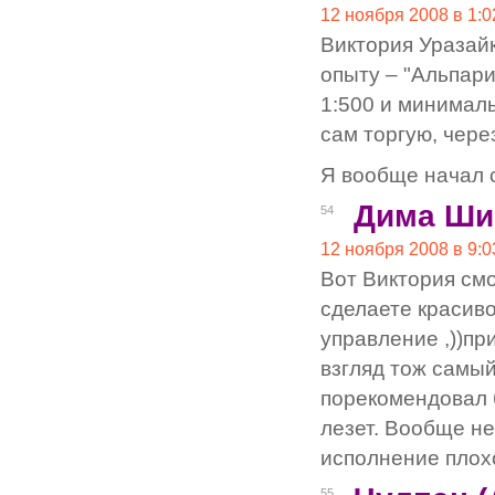
12 ноября 2008 в 1:0
Виктория Уразайк
опыту – "Альпари
1:500 и минималь
сам торгую, чере
Я вообще начал с
Дима Ши
54
12 ноября 2008 в 9:0
Вот Виктория см
сделаете красиво
управление ,))пр
взгляд тож самый
порекомендовал 
лезет. Вообще не
исполнение плох
55