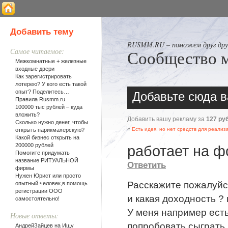
Добавить тему
RUSMM.RU – поможем друг друг
Самое читаемое:
Сообщество 
Межкомнатные + железные
входные двери
Как зарегистрировать
лотерею? У кого есть такой
опыт? Поделитесь…
Добавьте сюда в
Правила Rusmm.ru
100000 тыс рублей – куда
вложить?
Добавить вашу рекламу за
127 ру
Сколько нужно денег, чтобы
«
Есть идея, но нет средств для реализ
открыть парикмахерскую?
Какой бизнес открыть на
200000 рублей
работает на ф
Помогите придумать
название РИТУАЛЬНОЙ
Ответить
фирмы
Нужен Юрист или просто
Расскажите пожалуйст
опытный человек,в помощь
регистрации ООО
и какая доходность ?
самостоятельно!
У меня например есть
Новые ответы:
попробовать сыграть 
АндрейЗайцев на
Ищу