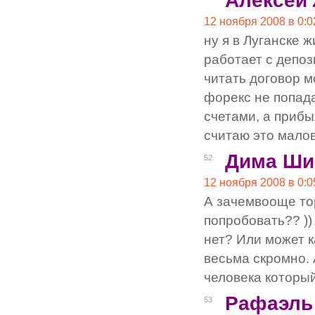
Алексей
12 ноября 2008 в 0:0
ну я в Луганске 
работает с депоз
читать договор м
форекс не попада
счетами, а прибы
считаю это мало
Дима Ши
52
12 ноября 2008 в 0:0
А зачемвооще тор
попробовать?? ))
нет? Или может к
весьма скромно. 
человека который
Рафаэль
53