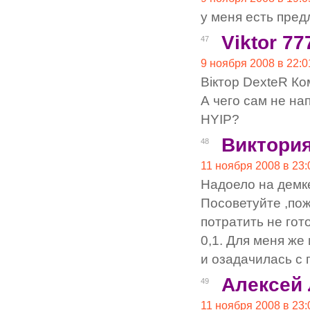
у меня есть пре
Viktor 77
47
9 ноября 2008 в 22:0
Віктор DexteR К
А чего сам не н
HYIP?
Виктори
48
11 ноября 2008 в 23:
Надоело на демк
Посоветуйте ,пож
потратить не го
0,1. Для меня же
и озадачилась с
Алексей
49
11 ноября 2008 в 23: