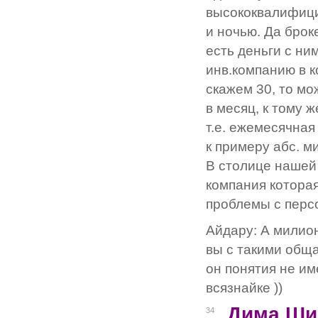
высококвалифици
и ночью. Да бро
есть деньги с ни
инв.компанию в к
скажем 30, то мо
в месяц, к тому 
т.е. ежемесячная
к примеру абс. м
В столице нашей
компания которая
проблемы с персо
Айдару: А милио
вы с такими общал
он понятия не им
всязнайке ))
Дима Ши
34