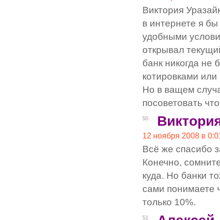
Виктория Уразайк
в интернете я бы
удобными условия
открывал текущи
банк никогда не 
котировками или
Но в ващем случа
посоветовать что
Виктори
50
12 ноября 2008 в 0:0
Всё же спасибо з
Конечно, сомните
куда. Но банки т
сами понимаете ч
только 10%.
51