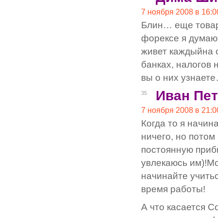
7 ноября 2008 в 16:0
Блин… еще това
форексе я думаю 
живет каждыйна 
банках, налогов н
вы о них узнает
Иван Пе
35
7 ноября 2008 в 21:0
Когда то я начи
ничего, но потом
постоянную прибы
увлекаюсь им)!Мо
начинайте учитьс
время работы!
А что касается С