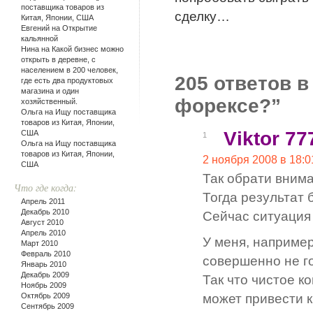
поставщика товаров из
сделку…
Китая, Японии, США
Евгений на
Открытие
кальянной
Нина на
Какой бизнес можно
открыть в деревне, с
населением в 200 человек,
205 ответов в
где есть два продуктовых
магазина и один
форексе?”
хозяйственный.
Ольга на
Ищу поставщика
товаров из Китая, Японии,
Viktor 77
США
1
Ольга на
Ищу поставщика
товаров из Китая, Японии,
2 ноября 2008 в 18:0
США
Так обрати внима
Что где когда:
Тогда результат 
Апрель 2011
Декабрь 2010
Сейчас ситуация
Август 2010
Апрель 2010
У меня, например
Март 2010
Февраль 2010
совершенно не го
Январь 2010
Декабрь 2009
Так что чистое к
Ноябрь 2009
Октябрь 2009
может привести 
Сентябрь 2009