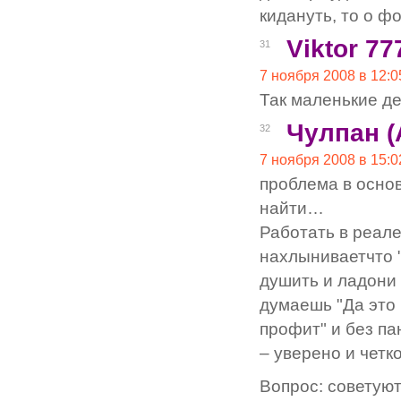
кидануть, то о ф
Viktor 77
31
7 ноября 2008 в 12:0
Так маленькие д
Чулпан (
32
7 ноября 2008 в 15:0
проблема в основ
найти…
Работать в реале
нахлыниваетчто 
душить и ладони 
думаешь "Да это 
профит" и без п
– уверено и четко
Вопрос: советуют