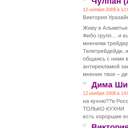
Чулпан (
12 ноября 2008 в 12:
Виктория Уразай
Живу в Альметьев
Фибо групп… и е
мнениям трейдер
Телетрейдейде, 
общаясь с ними в
антирекламой зан
мнение твое – де
Дима Ши
56
12 ноября 2008 в 14:
на кухню??в России не
ТОЛЬКО КУХНИ
есть хороршие ес
Виктори
57