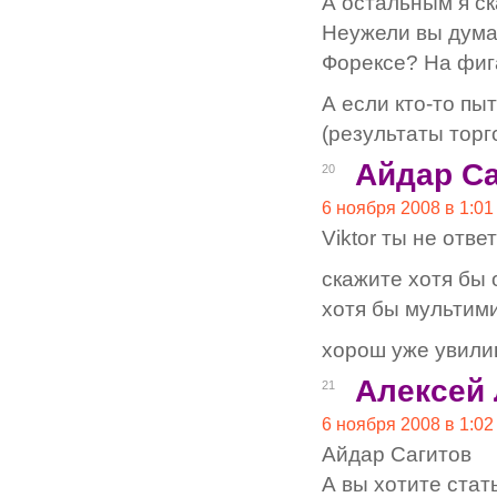
А остальным я ск
Неужели вы думае
Форексе? На фиг
А если кто-то пы
(результаты торг
Айдар С
20
6 ноября 2008 в 1:01
Viktor ты не отве
скажите хотя бы 
хотя бы мультим
хорош уже увилив
Алексей
21
6 ноября 2008 в 1:02
Айдар Сагитов
А вы хотите стат