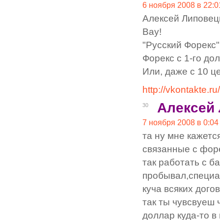
6 ноября 2008 в 22:0
Алексей Липовец
Вау!
"Русский Форекс"
Форекс с 1-го до
Или, даже с 10 ц
http://vkontakte
Алексей
30
7 ноября 2008 в 0:04
та ну мне кажетс
связанные с фор
так работать с б
пробывал,специа
куча всяких дого
так ты чувсвуеш ч
доллар куда-то в