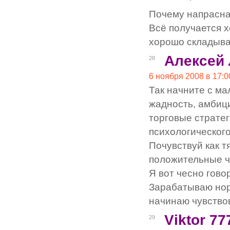
Почему напрасная
Всё получается х
хорошо складыва
Алексей
28
6 ноября 2008 в 17:0
Так начните с ма
жадность, амбици
торговые страте
психологического
Почувствуй как т
положительные чт
Я вот чесно гово
Зарабатываю нор
начинаю чувствов
Viktor 77
29