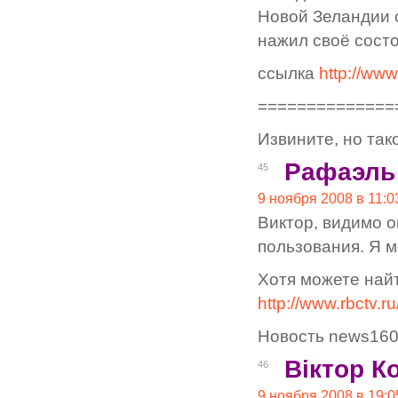
Новой Зеландии 
нажил своё состо
ссылка
http://ww
==============
Извините, но так
Рафаэль
45
9 ноября 2008 в 11:0
Виктор, видимо о
пользования. Я м
Хотя можете найт
http://www.rbctv.
Новость news160
Віктор К
46
9 ноября 2008 в 19:0