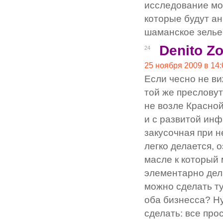
исследование мож
которые будут ан
шаманское зелье
Denito Z
24
25 ноября 2009 в 14:
Если чесно не в
той же пресловут
не возле Красной
и с развитой инфр
закусочная при н
легко делается, 
масле к который
элементарно дела
можно сделать ту
оба бизнесса? Ну
сделать: все про