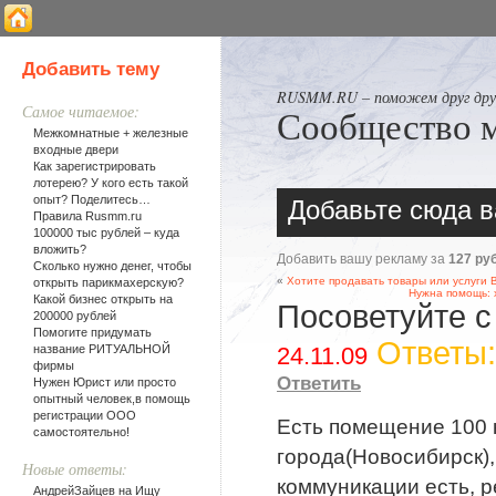
Добавить тему
RUSMM.RU – поможем друг друг
Самое читаемое:
Сообщество 
Межкомнатные + железные
входные двери
Как зарегистрировать
лотерею? У кого есть такой
опыт? Поделитесь…
Добавьте сюда в
Правила Rusmm.ru
100000 тыс рублей – куда
вложить?
Добавить вашу рекламу за
127 ру
Сколько нужно денег, чтобы
«
Хотите продавать товары или услуги 
открыть парикмахерскую?
Нужна помощь: 
Какой бизнес открыть на
Посоветуйте с
200000 рублей
Помогите придумать
Ответы
название РИТУАЛЬНОЙ
24.11.09
фирмы
Ответить
Нужен Юрист или просто
опытный человек,в помощь
регистрации ООО
Есть помещение 100 
самостоятельно!
города(Новосибирск),
Новые ответы:
коммуникации есть, р
АндрейЗайцев на
Ищу