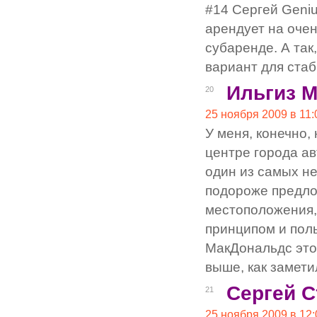
#14 Сергей Geniu
арендует на очен
субаренде. А так
вариант для ста
Ильгиз 
20
25 ноября 2009 в 11:
У меня, конечно,
центре города а
один из самых не
подороже предлож
местоположения,
принципом и пол
МакДональдс этом
выше, как замет
Сергей С
21
25 ноября 2009 в 12: