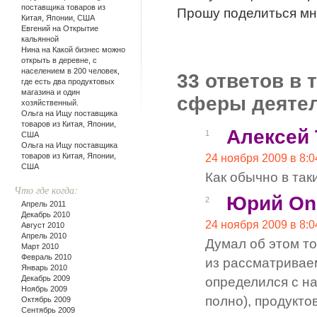
поставщика товаров из
Прошу поделиться мн
Китая, Японии, США
Евгений на
Открытие
кальянной
Нина на
Какой бизнес можно
открыть в деревне, с
населением в 200 человек,
33 ответов в
где есть два продуктовых
магазина и один
сферы деятел
хозяйственный.
Ольга на
Ищу поставщика
товаров из Китая, Японии,
Алексей
1
США
Ольга на
Ищу поставщика
товаров из Китая, Японии,
24 ноября 2009 в 8:0
США
Как обычно в так
Что где когда:
Юрий On
2
Апрель 2011
Декабрь 2010
24 ноября 2009 в 8:0
Август 2010
Апрель 2010
Думал об этом т
Март 2010
Февраль 2010
из рассматривае
Январь 2010
Декабрь 2009
определился с на
Ноябрь 2009
полно), продукт
Октябрь 2009
Сентябрь 2009